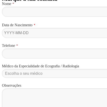
Nome
*
Data de Nascimento
*
Your
Telefone
*
Website
*
Médico da Especialidade de Ecografia / Radiologia
Observações